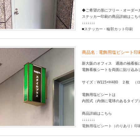
◆ご希望の形にフリー・オーダー
ステッカー印刷の商品詳細はこち
↓↓↓↓↓↓↓
■
ステッカー・輪郭カット印刷
商品名 :
電飾用塩ビシート印刷 
新大阪のオフィス 通路の袖看板
電飾看板シートを両面に貼り込み
サイズ：W115×H480 ２枚 （
電飾用塩ビシートは
内照式（内側に電球のあるタイプ
商品詳細はこちら
↓↓↓↓↓↓↓
電飾用塩ビシート（のりあり）印