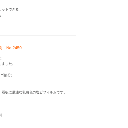
カットできる
ら
No.2450
に
しました。
ロゴ部分）
）看板に最適な乳白色の塩ビフィルムです。
刷