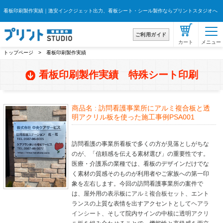
看板印刷製作実績｜激安インクジェット出力、看板シート・シール製作ならプリントスタジオへ
ご利用ガイド
トップページ
> 看板印刷製作実績
看板印刷製作実績 特殊シート印刷
商品名 :
訪問看護事業所にアルミ複合板と透
明アクリル板を使った施工事例PSA001
訪問看護の事業所看板で多くの方が見落としがちな
のが、「信頼感を伝える素材選び」の重要性です。
医療・介護系の業種では、看板のデザインだけでな
く素材の質感そのものが利用者やご家族への第一印
象を左右します。今回の訪問看護事業所の案件で
は、屋外用の表示板に
アルミ複合板セット
、エント
ランスの上質な表情を出すアクセントとして
ヘアラ
インシート
、そして院内サインの中核に
透明アクリ