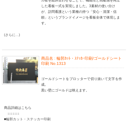
ル板
を組み合わせることで、機能性と高級感を両立
した看板一式を実現しました。3素材の使い分け
が、訪問看護という業種の持つ「安心・清潔・信
頼」というブランドイメージを看板全体で体現しま
す。
(さらに…)
商品名 :
輪郭ｶｯﾄ・ｽﾃｯｶｰ印刷/ゴールドシート
印刷 No.1313
ゴールドシートをプロッターで切り抜いて文字を作
成。
黒い壁にゴールドは映えます。
商品詳細はこちら
↓↓↓↓↓↓↓
■
輪郭カット・ステッカー印刷