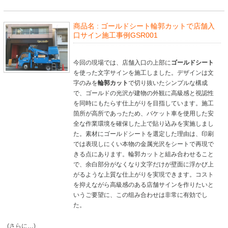
商品名 :
ゴールドシート輪郭カットで店舗入
口サイン施工事例GSR001
今回の現場では、店舗入口の上部に
ゴールドシート
を使った文字サインを施工しました。デザインは文
字のみを
輪郭カット
で切り抜いたシンプルな構成
で、ゴールドの光沢が建物の外観に高級感と視認性
を同時にもたらす仕上がりを目指しています。施工
箇所が高所であったため、バケット車を使用した安
全な作業環境を確保した上で貼り込みを実施しまし
た。素材にゴールドシートを選定した理由は、印刷
では表現しにくい本物の金属光沢をシートで再現で
きる点にあります。輪郭カットと組み合わせること
で、余白部分がなくなり文字だけが壁面に浮かび上
がるような上質な仕上がりを実現できます。コスト
を抑えながら高級感のある店舗サインを作りたいと
いうご要望に、この组み合わせは非常に有効でし
た。
(さらに…)